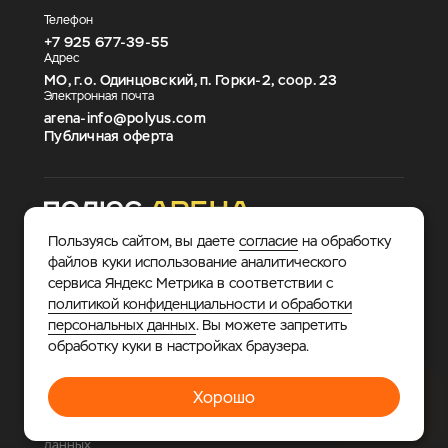
Телефон
+7 925 677-39-55
Адрес
МО, г.о. Одинцовский, п. Горки-2, соор. 23
Электронная почта
arena-info@polyus.com
Публичная оферта
Пользуясь сайтом, вы даете
согласие
на обработку
файлов куки использование аналитического
сервиса Яндекс Метрика в соответствии с
политикой конфиденциальности и обработки
персональных данных
. Вы можете запретить
© 2026 «Полюс Арена».
Многофункциональный
обработку куки в настройках браузера.
спортивно-развлекательный комплекс, где каждый
найдет занятие по душе.
Хорошо
Политика в отношении обработки персональных
данных