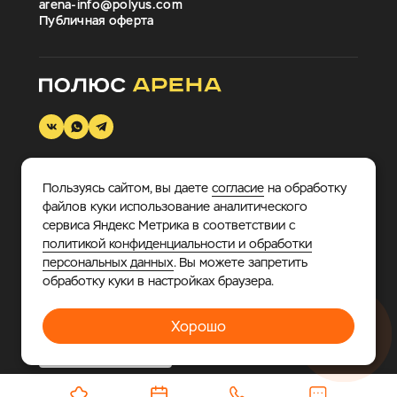
arena-info@polyus.com
Публичная оферта
Пользуясь сайтом, вы даете
согласие
на обработку
© 2026 «Полюс Арена».
Многофункциональный
файлов куки использование аналитического
спортивно-развлекательный комплекс, где каждый
сервиса Яндекс Метрика в соответствии с
найдет занятие по душе.
политикой конфиденциальности и обработки
персональных данных
. Вы можете запретить
Политика в отношении обработки персональных
обработку куки в настройках браузера.
данных
Хорошо