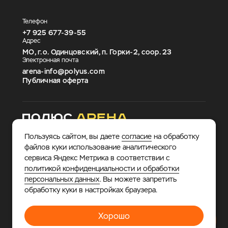
Телефон
+7 925 677-39-55
Адрес
МО, г.о. Одинцовский, п. Горки-2, соор. 23
Электронная почта
arena-info@polyus.com
Публичная оферта
Пользуясь сайтом, вы даете
согласие
на обработку
файлов куки использование аналитического
сервиса Яндекс Метрика в соответствии с
политикой конфиденциальности и обработки
персональных данных
. Вы можете запретить
© 2026 «Полюс Арена».
Многофункциональный
обработку куки в настройках браузера.
спортивно-развлекательный комплекс, где каждый
найдет занятие по душе.
Хорошо
Политика в отношении обработки персональных