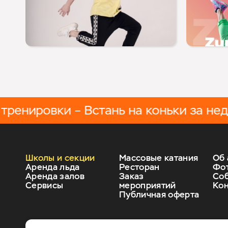
ировки – Встань на коньки за неделю
Школы и секции
Массовые катания
Об 
Аренда льда
Ресторан
Фо
Аренда залов
Заказ
Соб
Сервисы
мероприятий
Кон
Публичная оферта