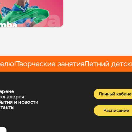
!
Творческие занятия
Летний детский л
арене
Личный кабине
тогалерея
ытия и новости
такты
Расписание