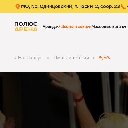
МО, г.о. Одинцовский,
п. Горки-2, соор. 23
Аренда
Школы и секции
Массовые катания
На главную
Школы и секции
Зумба