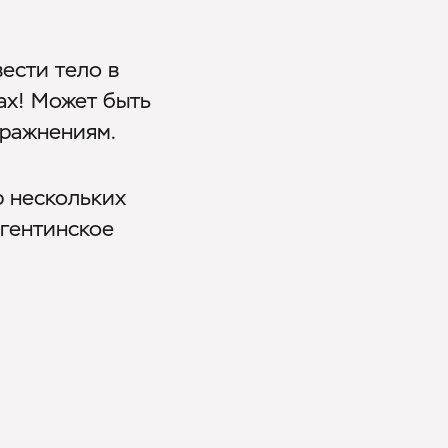
ести тело в
ах! Может быть
пражнениям.
р нескольких
ргентинское