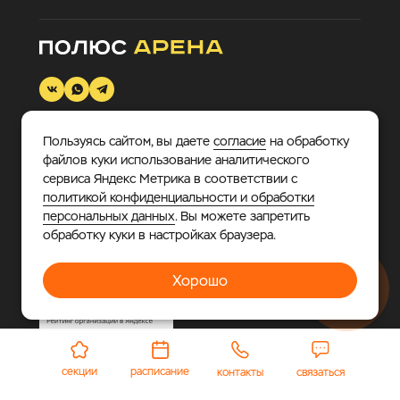
Пользуясь сайтом, вы даете
согласие
на обработку
файлов куки использование аналитического
© 2026 «Полюс Арена».
Многофункциональный
сервиса Яндекс Метрика в соответствии с
спортивно-развлекательный комплекс, где каждый
политикой конфиденциальности и обработки
найдет занятие по душе.
персональных данных
. Вы можете запретить
обработку куки в настройках браузера.
Политика в отношении обработки персональных
данных
Хорошо
секции
расписание
контакты
связаться