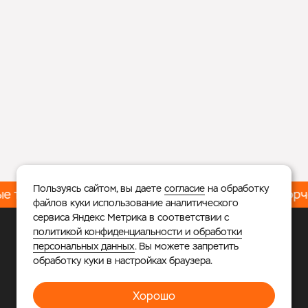
Пользуясь сайтом, вы даете
согласие
на обработку
е тренировки – Встань на коньки за неделю!
Творч
файлов куки использование аналитического
сервиса Яндекс Метрика в соответствии с
политикой конфиденциальности и обработки
Личный кабинет
Расписание
персональных данных
. Вы можете запретить
обработку куки в настройках браузера.
Телефон
+7 925 677-39-55
Хорошо
Адрес