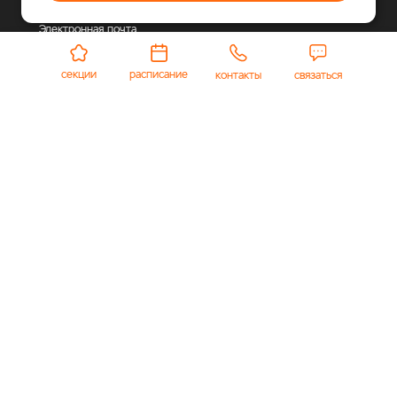
МО, г.о. Одинцовский, п. Горки-2, соор. 23
Электронная почта
arena-info@polyus.com
Публичная оферта
секции
расписание
контакты
связаться
© 2026 «Полюс Арена».
Многофункциональный
спортивно-развлекательный комплекс, где каждый
найдет занятие по душе.
Политика в отношении обработки персональных
данных