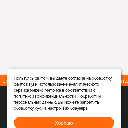
Пользуясь сайтом, вы даете
согласие
на обработку
герь
Ледовые тренировки – Встань на коньки за не
файлов куки использование аналитического
сервиса Яндекс Метрика в соответствии с
политикой конфиденциальности и обработки
Личный кабинет
Расписание
персональных данных
. Вы можете запретить
обработку куки в настройках браузера.
Телефон
+7 925 677-39-55
Хорошо
Адрес