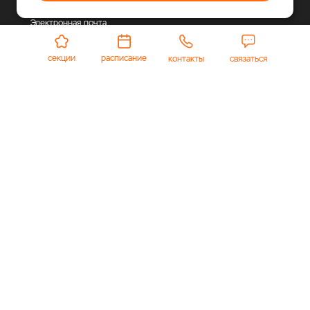
МО, г.о. Одинцовский, п. Горки-2, соор. 23
Электронная почта
arena-info@polyus.com
Публичная оферта
секции
расписание
контакты
связаться
© 2026 «Полюс Арена».
Многофункциональный
спортивно-развлекательный комплекс, где каждый
найдет занятие по душе.
Политика в отношении обработки персональных
данных