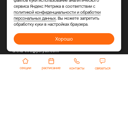
файлов куки использование аналитического
Личный кабинет
Расписание
сервиса Яндекс Метрика в соответствии с
политикой конфиденциальности и обработки
персональных данных
. Вы можете запретить
Телефон
обработку куки в настройках браузера.
+7 925 677-39-55
Адрес
Хорошо
МО, г.о. Одинцовский, п. Горки-2, соор. 23
Электронная почта
arena-info@polyus.com
Публичная оферта
секции
расписание
контакты
связаться
© 2026 «Полюс Арена».
Многофункциональный
спортивно-развлекательный комплекс, где каждый
найдет занятие по душе.