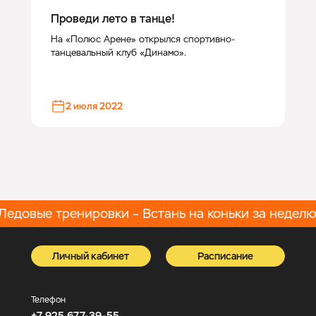
Проведи лето в танце!
На «Полюс Арене» открылся спортивно-
танцевальный клуб «Динамо».
2 июля 2022
довые тренировки – Встань на коньки за неделю!
Т
Личный кабинет
Расписание
Телефон
+7 925 677-39-55